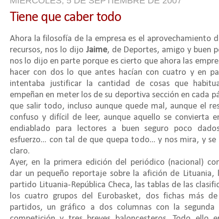
MIÉRCOLES, 5 DE SEPTIEMBRE DE 2007
Tiene que caber todo
Ahora la filosofía de la empresa es el aprovechamiento d
recursos, nos lo dijo
Jaime
, de Deportes, amigo y buen pe
nos lo dijo en parte porque es cierto que ahora las empre
hacer con dos lo que antes hacían con cuatro y en pa
intentaba justificar la cantidad de cosas que habitu
empeñan en meter los de su deportiva sección en cada pá
que salir todo, incluso aunque quede mal, aunque el re
confuso y difícil de leer, aunque aquello se convierta e
endiablado para lectores a buen seguro poco dado
esfuerzo... con tal de que quepa todo... y nos mira, y se
claro.
Ayer, en la primera edición del periódico (nacional) c
dar un pequeño reportaje sobre la afición de Lituania, l
partido Lituania-República Checa, las tablas de las clasif
los cuatro grupos del Eurobasket, dos fichas más de
partidos, un gráfico a dos columnas con la segunda 
competición y tres breves baloncesteros. Todo ello e